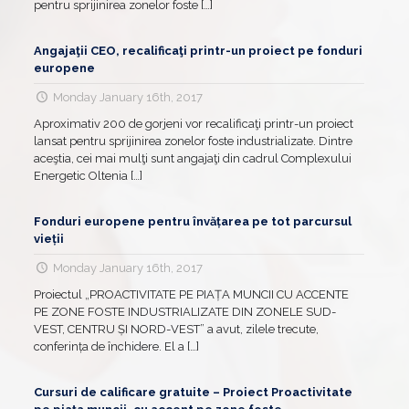
pentru sprijinirea zonelor foste
[…]
Angajaţii CEO, recalificaţi printr-un proiect pe fonduri
europene
Monday January 16th, 2017
Aproximativ 200 de gorjeni vor recalificaţi printr-un proiect
lansat pentru sprijinirea zonelor foste industrializate. Dintre
aceştia, cei mai mulţi sunt angajaţi din cadrul Complexului
Energetic Oltenia
[…]
Fonduri europene pentru învățarea pe tot parcursul
vieții
Monday January 16th, 2017
Proiectul „PROACTIVITATE PE PIAȚA MUNCII CU ACCENTE
PE ZONE FOSTE INDUSTRIALIZATE DIN ZONELE SUD-
VEST, CENTRU ȘI NORD-VEST” a avut, zilele trecute,
conferința de închidere. El a
[…]
Cursuri de calificare gratuite – Proiect Proactivitate