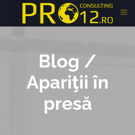
Blog /
Apariţii în
presă