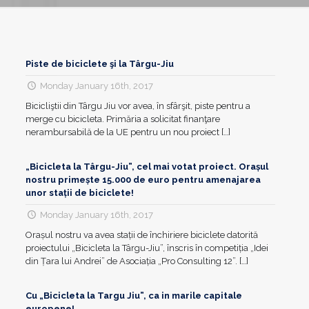
Piste de biciclete şi la Târgu-Jiu
Monday January 16th, 2017
Bicicliştii din Târgu Jiu vor avea, în sfârşit, piste pentru a
merge cu bicicleta. Primăria a solicitat finanţare
nerambursabilă de la UE pentru un nou proiect
[…]
„Bicicleta la Târgu-Jiu”, cel mai votat proiect. Orașul
nostru primește 15.000 de euro pentru amenajarea
unor stații de biciclete!
Monday January 16th, 2017
Orașul nostru va avea stații de închiriere biciclete datorită
proiectului „Bicicleta la Târgu-Jiu”, înscris în competiția „Idei
din Țara lui Andrei” de Asociația „Pro Consulting 12”.
[…]
Cu „Bicicleta la Targu Jiu”, ca in marile capitale
europene!