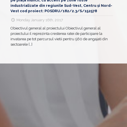
pe piața muncii, cu accent pe zone foste
industrializate din regiunile Sud-Vest, Centru și Nord-
Vest cod proiect: POSDRU/182/2.3/S/152578
Monday January 16th, 2017
Obiectivul general al proiectului Obiectivul general al
proiectului il reprezinta cresterea ratei de participare la
invatarea pe tot parcursul vietii pentru 560 de angajati din
sectoarele
[…]