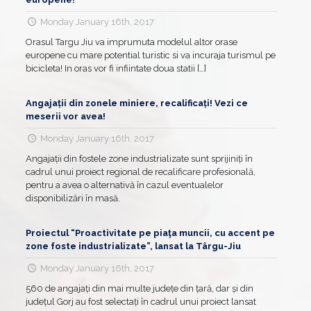
Monday January 16th, 2017
Orasul Targu Jiu va imprumuta modelul altor orase
europene cu mare potential turistic si va incuraja turismul pe
bicicleta! In oras vor fi infiintate doua statii
[…]
Angajații din zonele miniere, recalificați! Vezi ce
meserii vor avea!
Monday January 16th, 2017
Angajații din fostele zone industrializate sunt sprijiniți în
cadrul unui proiect regional de recalificare profesională,
pentru a avea o alternativă în cazul eventualelor
disponibilizări în masă.
Proiectul “Proactivitate pe piaţa muncii, cu accent pe
zone foste industrializate”, lansat la Târgu-Jiu
Monday January 16th, 2017
560 de angajați din mai multe județe din țară, dar și din
județul Gorj au fost selectați în cadrul unui proiect lansat