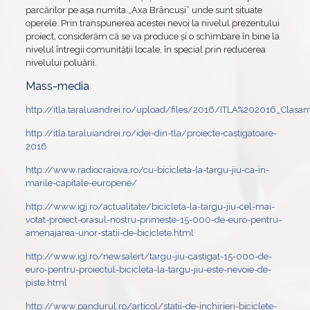
parcărilor pe aşa numita „Axa Brâncuşi” unde sunt situate
operele. Prin transpunerea acestei nevoi la nivelul prezentului
proiect, considerăm că se va produce şi o schimbare în bine la
nivelul întregii comunităţii locale, în special prin reducerea
nivelului poluării.
Mass-media
http://itla.taraluiandrei.ro/upload/files/2016/ITLA%202016_Clasam
http://itla.taraluiandrei.ro/idei-din-tla/proiecte-castigatoare-
2016
http://www.radiocraiova.ro/cu-bicicleta-la-targu-jiu-ca-in-
marile-capitale-europene/
http://www.igj.ro/actualitate/bicicleta-la-targu-jiu-cel-mai-
votat-proiect-orasul-nostru-primeste-15-000-de-euro-pentru-
amenajarea-unor-statii-de-biciclete.html
http://www.igj.ro/newsalert/targu-jiu-castigat-15-000-de-
euro-pentru-proiectul-bicicleta-la-targu-jiu-este-nevoie-de-
piste.html
http://www.pandurul.ro/articol/statii-de-inchirieri-biciclete-