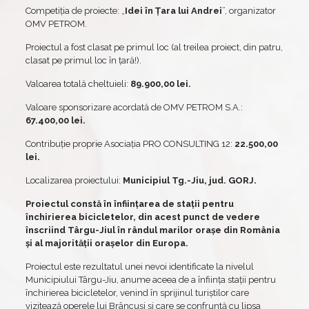
Competiția de proiecte: „
Idei în Țara lui Andrei
”, organizator
OMV PETROM.
Proiectul a fost clasat pe primul loc (al treilea proiect, din patru,
clasat pe primul loc în țară!).
Valoarea totală cheltuieli:
89.900,00 lei.
Valoare sponsorizare acordată de OMV PETROM S.A.:
67.400,00 lei.
Contribuție proprie Asociația PRO CONSULTING 12:
22.500,00
lei.
Localizarea proiectului:
Municipiul Tg.-Jiu, jud. GORJ.
Proiectul constă în înființarea de stații pentru
închirierea bicicletelor, din acest punct de vedere
înscriind Târgu-Jiul în rândul marilor orașe din România
și al majorității orașelor din Europa.
Proiectul este rezultatul unei nevoi identificate la nivelul
Municipiului Târgu-Jiu, anume aceea de a înfiinţa staţii pentru
închirierea bicicletelor, venind în sprijinul turiştilor care
vizitează operele lui Brâncuşi şi care se confruntă cu lipsa