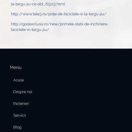
la-targu-jiu-ce-obl_85113.html
http://www.tele3.ro/piste-de-biciclete-si-la-targu-jiu/
http://gorjexclusiv.ro/new/primele-statii-de-inchiriere-
biciclete-in-targu-jiu/
Meniu
Acasa
Despre noi
Parteneri
Servicii
Blog