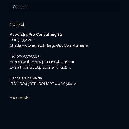
Contact
Contact
Asociaţia Pro Consulting 12
CUI: 32991262
Strada Victoriei nr.12, Targu-Jiu, Gorj, Romania
Tel: 0745.375.385
Adresa web: www.proconsulting12.ro
E-mail: contact@proconsulting12.ro
Banca Transilvania
IBAN:RO45BTRLRONCRT0246658401
Facebook